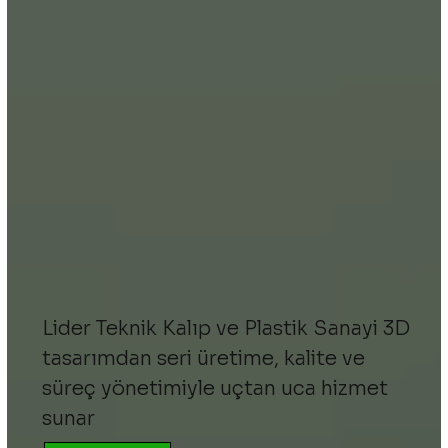
Lider Teknik Kalıp ve Plastik Sanayi 3D
tasarımdan seri üretime, kalite ve
süreç yönetimiyle uçtan uca hizmet
sunar